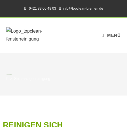
0421 83 00 48 03
info@topclean-bremen.de
MENÜ
SOLARANLAGENREINIGUNG
>
Solaranlagenreinigung
REINIGEN SICH